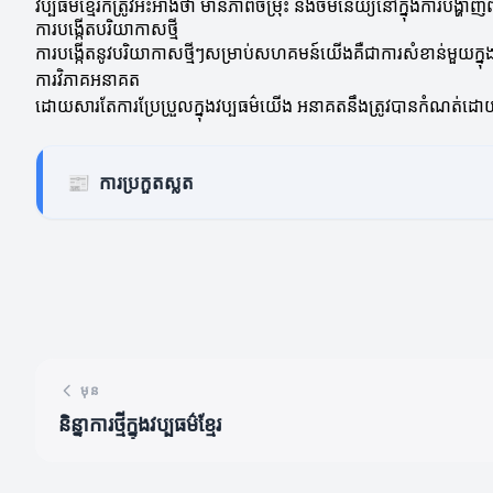
វប្បធម៌ខ្មែរ​ក៏ត្រូវអះអាងថា មានភាពចម្រុះ និងចមនេយ្យនៅក្នុងការបង្ហាញពី
ការបង្កើតបរិយាកាសថ្មី
ការបង្កើតនូវបរិយាកាសថ្មីៗសម្រាប់សហគមន៍យើងគឺជាការសំខាន់មួយក្នុងការ
ការវិភាគអនាគត
ដោយសារតែការប្រែប្រួលក្នុងវប្បធម៌យើង អនាគតនឹងត្រូវបានកំណត់ដោយភា
📰
ការប្រកួតស្លត
មុន
និន្នាការថ្មីក្នុងវប្បធម៌ខ្មែរ