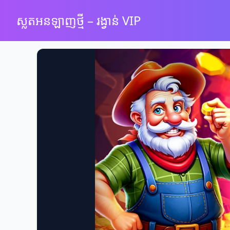
ស្លតអនឡាញថ្មី – រង្វាន់ VIP