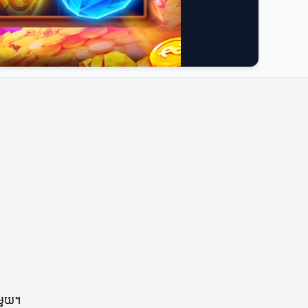
់មួយ។