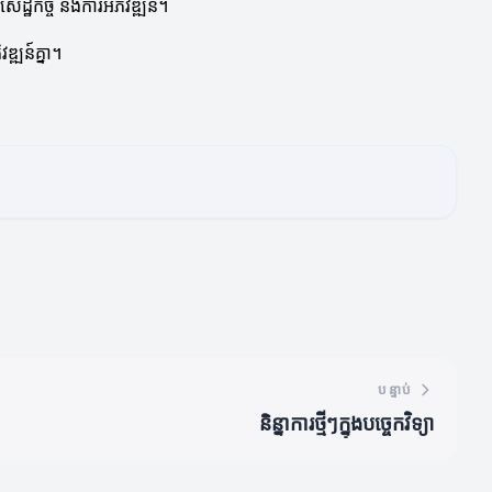
េដ្ឋកិច្ច និងការអភិវឌ្ឍន៍។
្ឍន៍គ្នា។
បន្ទាប់
និន្នាការថ្មីៗក្នុងបច្ចេកវិទ្យា