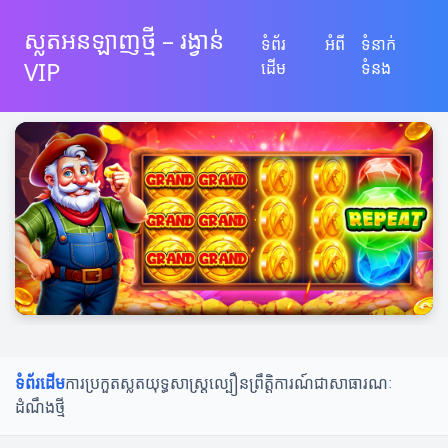
ស្លតអនឡាញថ្មី – រង្វាន់
ទំព័រ
អំពី
ទំនាក់
VIP
ដើម
ទំនង
ទំព័រដើម
ការប្រកួតស្លត
យុទ្ធសាស្ត្រល្បឿន
ព្រឹត្តិការណ៍ជាសាធារណៈ
ដំណឹងថ្មី