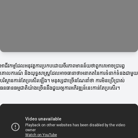
អាជីវកម្មដែលអនុវត្តការប្រកបដោយចីរភាពមានន័យថាពួកគេអាចប្រារព្ធ
គោលការណ៍ និងយុទ្ធសាស្ត្រដែលអាចធានាថាអនាគតនៃការទំនាក់ទំនងជាមួយ
បរិស្ថានកាន់តែប្រសើរឡើង។ មនុស្សជាច្រើនណែនាំថា ការមិនប្រើប្រាស់
ធនធានធម្មជាតិយ៉ាងច្រើននឹងជួយឲ្យការអភិវឌ្ឍន៍នេះកាន់តែប្រសើរ។