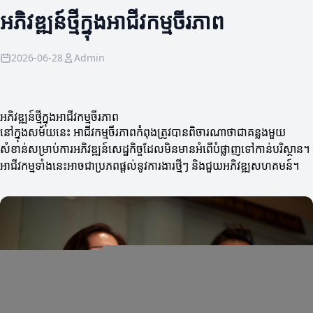
អភិវឌ្ឍន៍ថ្មីក្នុងអាជីវកម្មចីរភាព
2026-06-28
Admin
អភិវឌ្ឍន៍ថ្មីក្នុងអាជីវកម្មចីរភាព
នៅក្នុងសម័យនេះ អាជីវកម្មចីរភាពកំពុងត្រូវបានពិចារណាថាជា​គន្លងមួយ​
សំខាន់សម្រាប់ការអភិវឌ្ឍន៍សេដ្ឋកិច្ចដែលមិនមានអំពើបំផ្លាញទៅកាន់បរិស្ថាន។
អាជីវកម្មទាំងនេះអាចជា​ប្រភព​ផ្តល់នូវ​ការងារថ្មីៗ និងជួយអភិវឌ្ឍសហគមន៍។