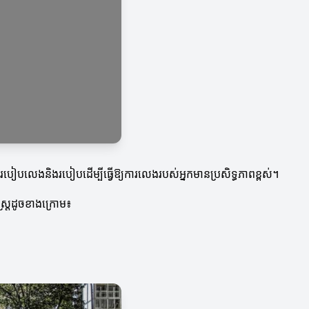
អំពីរបៀបលេងនិងរបៀបដើម្បីធ្វើឱ្យការលេងរបស់អ្នកមានប្រសិទ្ធភាពខ្ពស់។
ាស្ត្រដូចខាងក្រោម៖