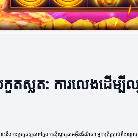
្រកួតស្លត: ការលេងដើម្បីឈ
រទៈនឹងការប្រកួតស្លតនៅក្នុងកាស៊ីណូឬតាមអ៊ីនធឺណិត។ អ្នកប្រើប្រាស់នឹង