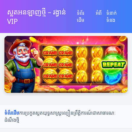
ស្លតអនឡាញថ្មី – រង្វាន់
ទំព័រ
អំពី
ទំនាក់
VIP
ដើម
ទំនង
ទំព័រដើម
ការប្រកួតស្លត
យុទ្ធសាស្ត្រល្បឿន
ព្រឹត្តិការណ៍ជាសាធារណៈ
ដំណឹងថ្មី