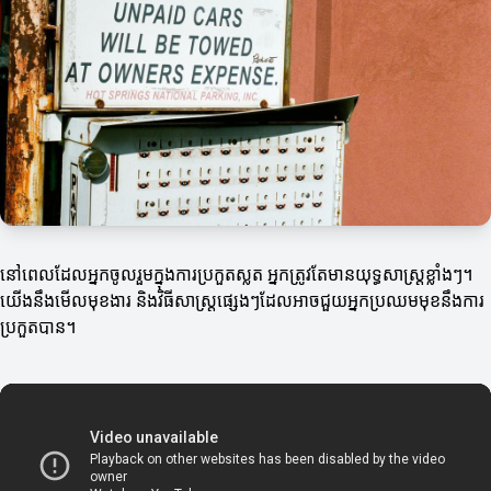
នៅពេលដែលអ្នកចូលរួមក្នុងការប្រកួតស្លត អ្នកត្រូវតែមានយុទ្ធសាស្ត្រខ្លាំងៗ។
យើងនឹងមើលមុខងារ និងវិធីសាស្ត្រផ្សេងៗដែលអាចជួយអ្នកប្រឈមមុខនឹងការ
ប្រកួតបាន។