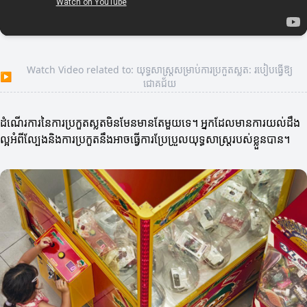
Watch Video related to: យុទ្ធសាស្ត្រសម្រាប់ការប្រកួតស្លត: របៀបធ្វើឱ្យ
▶
ជោគជ័យ
ដំណើរការនៃការប្រកួតស្លតមិនមែនមានតែមួយទេ។ អ្នកដែលមានការយល់ដឹង
ល្អអំពីល្បែងនិងការប្រកួតនឹងអាចធ្វើការប្រែប្រួលយុទ្ធសាស្ត្ររបស់ខ្លួនបាន។