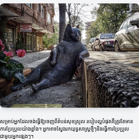
សម្រាប់អ្នកដែលចង់ធ្វើឱ្យចេញពីតំបន់សុខស្រួល របៀបល្អបំផុតគឺត្រូវតែមាន
ការប្រែប្រួលយ៉ាងខ្លាំង។ អ្នកអាចស្វែងរកយុទ្ធសាស្ត្រថ្មីៗនិងធ្វើការប្រែប្រួល
ជាមួយអ្នកផ្សេងៗ។