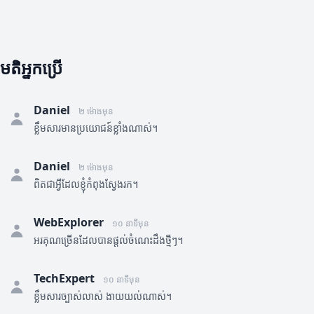
មតិអ្នកប្រើ
Daniel
២ ម៉ោងមុន
ខ្លឹមសារមានប្រយោជន៍ខ្លាំងណាស់។
Daniel
២ ម៉ោងមុន
ពិតជាអ្វីដែលខ្ញុំកំពុងស្វែងរក។
WebExplorer
១០ នាទីមុន
អរគុណច្រើនដែលបានផ្តល់ចំណេះដឹងថ្មីៗ។
TechExpert
១០ នាទីមុន
ខ្លឹមសារច្បាស់លាស់ ងាយយល់ណាស់។