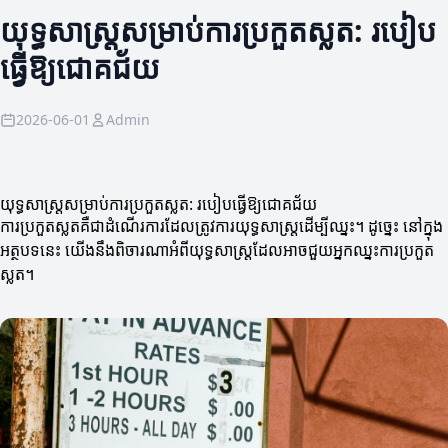
យុទ្ធសាស្ត្រសម្រាប់ការប្រកួតស្លត: របៀប
ធ្វើឱ្យជោគជ័យ
2026-06-01
Admin
យុទ្ធសាស្ត្រសម្រាប់ការប្រកួតស្លត: របៀបធ្វើឱ្យជោគជ័យ
ការប្រកួតស្លតគឺជាដំណើរការដែលត្រូវការយុទ្ធសាស្ត្រដើម្បីឈ្នះ។ ដូច្នេះ នៅក្នុង
អត្ថបទនេះ យើងនឹងពិចារណាអំពីយុទ្ធសាស្ត្រដែលអាចជួយអ្នកឈ្នះការប្រកួត
ស្លត។