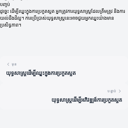
បញ្ចប់
ដូច្នេះ ដើម្បីឈ្នះក្នុងការប្រកួតស្លត អ្នកត្រូវការយុទ្ធសាស្ត្រដែលត្រឹមត្រូវ និងការ
យល់ដឹងដ៏ល្អ។ ការប្រើប្រាស់យុទ្ធសាស្ត្រនេះអាចជួយអ្នកឈ្នះយ៉ាងមាន
ប្រសិទ្ធភាព។
មុន
យុទ្ធសាស្ត្រដើម្បីឈ្នះក្នុងការប្រកួតស្លត
បន្ទាប់
យុទ្ធសាស្ត្រដើម្បីអភិវឌ្ឍន៍ការប្រកួតស្លត