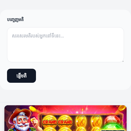
បញ្ចេញមតិ
ផ្ញើមតិ