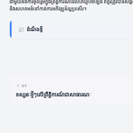
ជាមួយនឹងការចូលរួមក្នុងព្រឹត្តិការណ៍ដែលគេរៀបចំឡើង វា​គួរត្រូវបានសង
និងសហគមន៍ទៅកាន់ការអភិវឌ្ឍន៍ល្អប្រសើរ។
📰
ដំណឹងថ្មី
មុន
ទស្សនៈថ្មីៗលើព្រឹត្តិការណ៍ជាសាធារណៈ