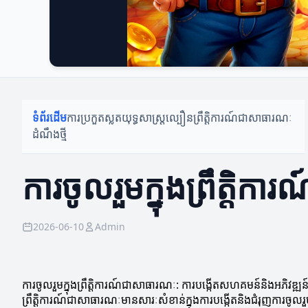
ទំព័រដើម
ការប្រកួតស្លត
យុទ្ធសាស្ត្រល្បឿន
ព្រឹត្តិការណ៍ជាសាធារណៈ
ដំណឹងថ្មី
ការចូលរួមក្នុងព្រឹត្ត
2026-06-10
Admin
ការចូលរួមក្នុងព្រឹត្តិការណ៍ជាសាធារណៈ: ការបង្កើតសហគមន៍និងអភិវឌ្ឍន
ព្រឹត្តិការណ៍ជាសាធារណៈមានសារៈសំខាន់ក្នុងការបង្កើតនិងជំរុញការចូ