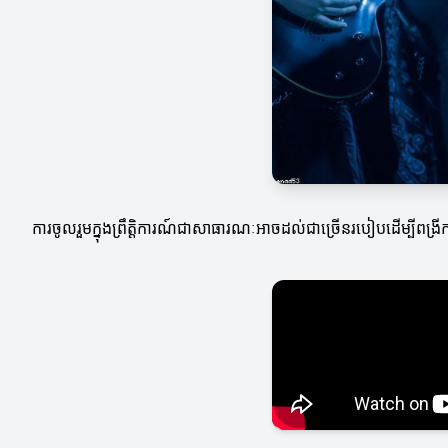
ការចូលរួមក្នុងព្រឹត្តិការណ៍ជាសាធារណៈអាចដល់ជាច្រើនរបៀបដើម្បីពង្រីកច