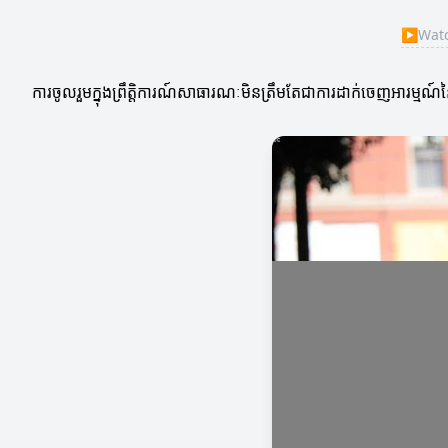
▶
Watch
ការចូលរួមក្នុងព្រឹត្តិការណ៍សាធារណៈមិនត្រឹមតែជាការដាក់ចេញអារម្