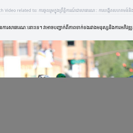
 Video related to: ការចូលរួមក្នុងព្រឹត្តិការណ៍ជាសាធារណៈ: ការបង្កើតសហគមន៍និង
មណ៍នៃការសាធារណៈនោះទេ។ វាអាចបញ្ជាក់ពីភាពទាក់ទងរវាងមនុស្សនិងការអភិវឌ្