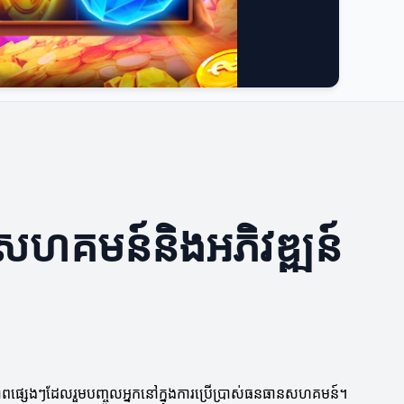
ើតសហគមន៍និងអភិវឌ្ឍន៍
មភាពផ្សេងៗដែលរួមបញ្ចូលអ្នកនៅក្នុងការប្រើប្រាស់ធនធានសហគមន៍។