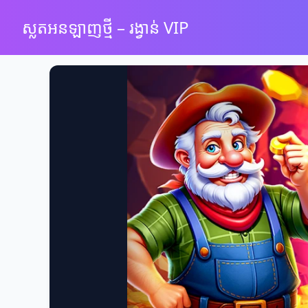
ស្លតអនឡាញថ្មី – រង្វាន់ VIP