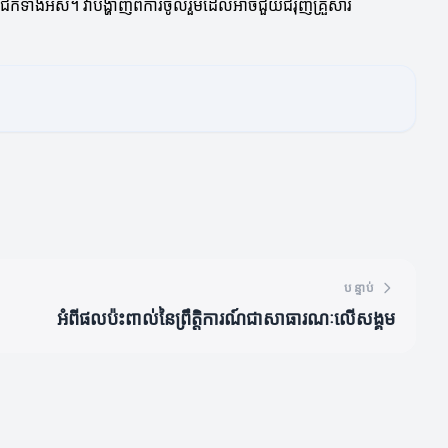
សមាជិកទាំងអស់។ វាបង្ហាញពីការចូលរួមដែលអាចជួយជំរុញគ្រួសារ
បន្ទាប់
អំពីផលប៉ះពាល់នៃព្រឹត្តិការណ៍ជាសាធារណៈលើសង្គម