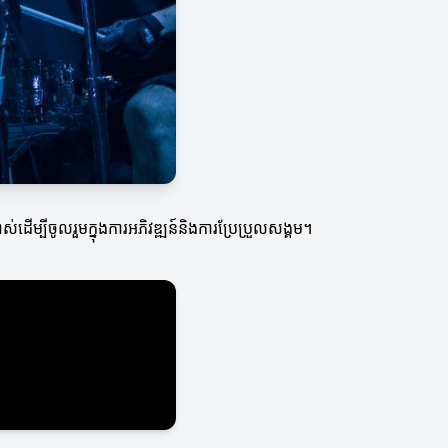
ដើម្បីចូលរួមក្នុងការអភិវឌ្ឍន៍និងការប្រែប្រួលសង្គម។