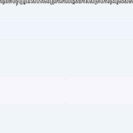
្កត់ធ្ងន់ថាបច្ចុប្បន្ននេះសហគមន៍ត្រូវការការបង្កើតឱកាសសម្រាប់ការចូលរួមពី