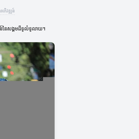
អភិវឌ្ឍន៍
ឍន៍នៃសង្គមដ៏ទូលំទូលាយ។