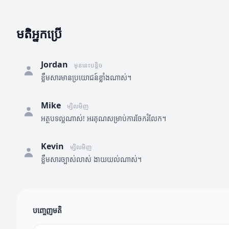
មតិអ្នកប្រើ
Jordan
មុននេះបន្តិច
ខ្លឹមសារមានប្រយោជន៍ខ្លាំងណាស់។
Mike
ម្សិលមិញ
អត្ថបទល្អណាស់! អរគុណសម្រាប់ការចែករំលែក។
Kevin
ម្សិលមិញ
ខ្លឹមសារច្បាស់លាស់ ងាយយល់ណាស់។
បញ្ចេញមតិ