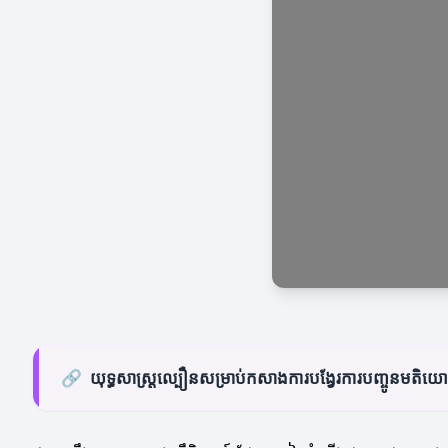
🔗
យុទ្ធសាស្ត្រល្បឿនសម្រាប់កសាងការបង្វែរការបញ្ចូនមតិយ