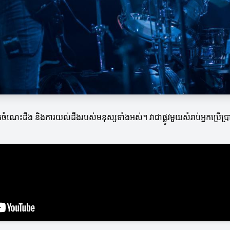
ំណេះដឹង និងការយល់ដឹងរបស់មនុស្សទាំងអស់។ វាជាផ្លូវមួយសំរាប់អ្នកប្រើប្រាស់