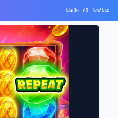
ទំព័រដើម
អំពី
ទំនាក់ទំនង