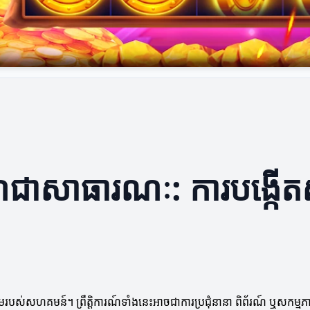
ិការណ៍ជាសាធារណៈ: ការបង្ក
៍
លរួមរបស់សហគមន៍។ ព្រឹត្តិការណ៍ទាំងនេះអាចជាការប្រជុំនានា ពិព័រណ៍ ឬសកម្