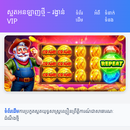
ស្លតអនឡាញថ្មី – រង្វាន់
ទំព័រ
អំពី
ទំនាក់
VIP
ដើម
ទំនង
ទំព័រដើម
ការប្រកួតស្លត
យុទ្ធសាស្ត្រល្បឿន
ព្រឹត្តិការណ៍ជាសាធារណៈ
ដំណឹងថ្មី