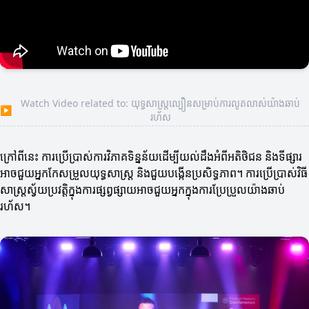
Watch Video related to: យុទ្ធសាស្ត្រល្បឿនសម្រាប់ការលូតលាស់យ៉ាងឆាប់
▶
រហ័ស
ក្រៅពីនេះ ការប្រើប្រាស់ការវិភាគទិន្នន័យដើម្បីយល់ដឹងអំពីអតិថិជន និងទីផ្សារ
អាចជួយអ្នកកែសម្រួលយុទ្ធសាស្ត្រ និងជួយបង្កើនប្រសិទ្ធភាព។ ការប្រើប្រាស់វិធី
សាស្រ្តស្វ័យប្រវត្តិក្នុងការផ្សព្វផ្សាយអាចជួយអ្នកក្នុងការប្រែប្រួលយ៉ាងឆាប់
រហ័ស។