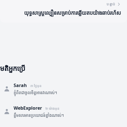
បន្ទាប់
យុទ្ធសាស្ត្រល្បឿនសម្រាប់ការឆ្លើយតបយ៉ាងឆាប់រហ័ស
មតិអ្នកប្រើ
Sarah
៣ ថ្ងៃមុន
ខ្ញុំពិតជាចូលចិត្តអានវាណាស់។
WebExplorer
២ ម៉ោងមុន
ខ្លឹមសារមានប្រយោជន៍ខ្លាំងណាស់។