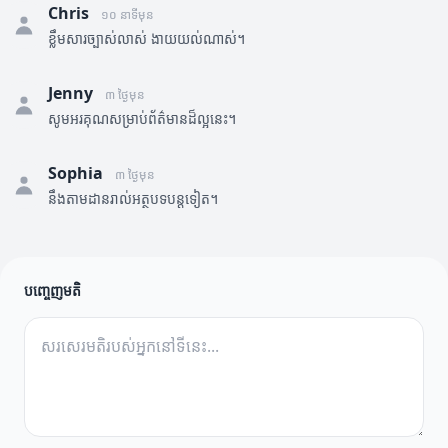
Chris
១០ នាទីមុន
ខ្លឹមសារច្បាស់លាស់ ងាយយល់ណាស់។
Jenny
៣ ថ្ងៃមុន
សូមអរគុណសម្រាប់ព័ត៌មានដ៏ល្អនេះ។
Sophia
៣ ថ្ងៃមុន
នឹងតាមដានរាល់អត្ថបទបន្តទៀត។
បញ្ចេញមតិ