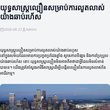
យុទ្ធសាស្ត្រល្បឿនសម្រាប់ការលូតលាស់
យ៉ាងឆាប់រហ័ស
2026-06-27
Admin
យុទ្ធសាស្ត្រល្បឿនសម្រាប់ការលូតលាស់យ៉ាងឆាប់រហូស
នៅក្នុងសម័យដែលមានការប្រកួតប្រជែងខ្លាំង ស្ថានភាពទីផ្សារ និងការប្រែប្រួល
យ៉ាងឆាប់រហ័ស នោះ យុទ្ធសាស្ត្រល្បឿនមិនអាចគិតថាជាអ្វីដែលមិនសំខាន់
បានទេ។ យើងត្រូវតែស្វែងរកវិធីសាស្ត្រដើម្បីបង្កើនល្បឿននៃការលូតលាស់នៃ
អាជីវកម្ម។