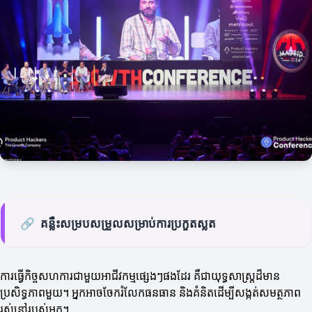
🔗
គន្លឺះសម្របសម្រួលសម្រាប់ការប្រកួតស្លត
ការធ្វើកិច្ចសហការជាមួយអាជីវកម្មផ្សេងៗផងដែរ គឺជាយុទ្ធសាស្រ្តដ៏មាន
ប្រសិទ្ធភាពមួយ។ អ្នកអាចចែករំលែកធនធាន និងគំនិតដើម្បីសង្កត់សមត្ថភាព
រស់នៅរបស់អ្នក។