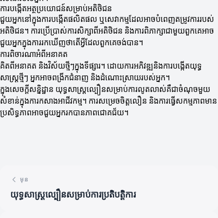
ការបង្កើតអត្ថប្រយោជន៍សម្រាប់អតិថិជន
ជួយអ្នកនៅក្នុងការបង្កើតផលិតផល ឬសេវាកម្មដែលអាចបំពេញតម្រូវការរបស់
អតិថិជន។ ការប្រើប្រាស់ការសិក្សាពីអតិថិជន និងការពិភាក្សាជាមួយពួកគេអាច
ជួយអ្នកក្នុងការរកឃើញថាតើអ្វីដែលពួកគេចង់បាន។
ការពិចារណាអំពីអនាគត
គិតពីអនាគត និងវិស័យថ្មីៗក្នុងទីផ្សារ។ ដោយការអភិវឌ្ឍនិងការបង្កើតយុទ្ធ
សាស្ត្រថ្មីៗ អ្នកអាចពង្រីកជំនាញ និងដំណោះស្រាយរបស់អ្នក។
ក្នុងសេចក្តីសន្និដ្ឋាន យុទ្ធសាស្ត្រល្បឿនសម្រាប់ការលូតលាស់គឺជាចំណុចមួយ
សំខាន់ក្នុងការកសាងអាជីវកម្ម។ ការសម្រេចចិត្តលឿន និងការធ្វើសកម្មភាពមាន
ប្រសិទ្ធភាពអាចជួយអ្នករកបានភាពជោគជ័យ។
មុន
យុទ្ធសាស្ត្រល្បឿនសម្រាប់ការប្រតិបត្តិការ