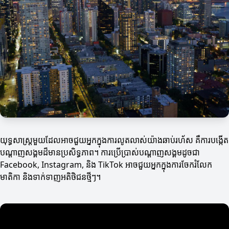
យុទ្ធសាស្ត្រមួយដែលអាចជួយអ្នកក្នុងការលូតលាស់យ៉ាងឆាប់រហ័ស គឺការបង្កើត
បណ្ដាញសង្គមដ៏មានប្រសិទ្ធភាព។ ការប្រើប្រាស់បណ្ដាញសង្គមដូចជា
Facebook, Instagram, និង TikTok អាចជួយអ្នកក្នុងការចែករំលែក
មាតិកា និងទាក់ទាញអតិថិជនថ្មីៗ។