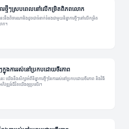
នាការថ្មីៗស្របពេលនៅលើកម្រិតពិភពលោក
នេះនឹងពិចារណានិងដូចជាទំនាក់ទំនងជាមួយនិន្នាការថ្មីៗនៅលើកម្រិត
លោក។
ថ្មីៗក្នុងការរស់នៅប្រកបដោយចីរភាព
ទនេះ យើងនឹងសិក្សាអំពីនិន្នាការថ្មីៗនៃការរស់នៅប្រកបដោយចីរភាព និងវិធី
ិវឌ្ឍន៍ជីវិតយើងឲ្យប្រសើរ។