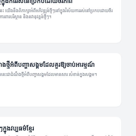
ថ្មីក្នុងការរស់នៅប្រកបដោយចីរភាព
នេះ យើងនឹងពិភាក្សាអំពីអភិវឌ្ឍន៍ថ្មីៗនៅក្នុងវិស័យការរស់នៅប្រកបដោយចីរ
ពារបរិស្ថាន និងនវានុវត្តន៍ថ្មីៗ។
ឹងថ្មីអំពីបញ្ហាសង្គមដែលគួរឱ្យចាប់អារម្មណ៍
ទនេះជាដំណឹងថ្មីអំពីបញ្ហាសង្គមដែលមានសារៈសំខាន់ក្នុងសង្គម។
ីៗ​ក្នុង​វប្បធម៌​ខ្មែរ