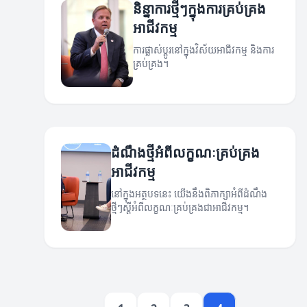
និន្នាការ​ថ្មីៗ​ក្នុង​ការគ្រប់គ្រង​
អាជីវកម្ម
ការផ្លាស់ប្តូរនៅក្នុងវិស័យអាជីវកម្ម និងការ
គ្រប់គ្រង។
ដំណឹងថ្មី​អំពី​លក្ខណៈ​គ្រប់គ្រង​
អាជីវកម្ម
នៅក្នុងអត្ថបទនេះ យើងនឹងពិភាក្សាអំពីដំណឹង
ថ្មីៗស្តីអំពីលក្ខណៈគ្រប់គ្រងជាអាជីវកម្ម។