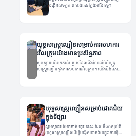
បង្កើនសមត្ថភាពការងារនៅក្នុងអាជីវកម្ម។
យុទ្ធសាស្ត្រល្បឿនសម្រាប់ការសហការ
រវិលក្រុមយ៉ាងមានប្រសិទ្ធភាព
សូមស្វាគមន៍មកកាន់អត្ថបទដែលនឹងណែនាំអំពីយុទ្ធ
សាស្ត្រល្បឿនក្នុងការសហការរវិលក្រុម។ យើងនឹងពិភាក្សា
អំពីវិធីសាស្ត្រដែលអាចជួយបង្កើនប្រសិទ្ធភាពនៃការ
ប្រតិបត្តិការដោយមានសហការក្រុមយ៉ាងរហ័ស និងមាន
ប្រសិទ្ធភាព។
យុទ្ធសាស្ត្រល្បឿនសម្រាប់ជោគជ័យ
ក្នុងទីផ្សារ
សូមស្វាគមន៍មកកាន់អត្ថបទនេះ ដែលនឹងពន្យល់ពី
យុទ្ធសាស្ត្រល្បឿនដើម្បីបង្កើនជោគជ័យក្នុងការធ្វើ