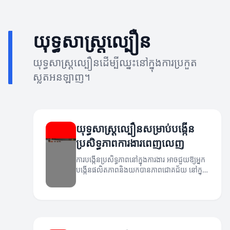
យុទ្ធសាស្ត្រល្បឿន
យុទ្ធសាស្ត្រល្បឿនដើម្បីឈ្នះនៅក្នុងការប្រកួត
ស្លតអនឡាញ។
យុទ្ធសាស្ត្រល្បឿនសម្រាប់បង្កើន
ប្រសិទ្ធភាពការងារពេញលេញ
ការបង្កើនប្រសិទ្ធភាពនៅក្នុងការងារ អាចជួយឱ្យអ្នក
បង្កើនផលិតភាពនិងយកបានភាពជោគជ័យ នៅក្នុង
អាជីវកម្ម។