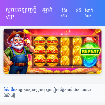
ស្លតអនឡាញថ្មី – រង្វាន់
ទំព័រ
អំពី
ទំនាក់
VIP
ដើម
ទំនង
ទំព័រដើម
ការប្រកួតស្លត
យុទ្ធសាស្ត្រល្បឿន
ព្រឹត្តិការណ៍ជាសាធារណៈ
ដំណឹងថ្មី