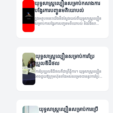
យុទ្ធសាស្ត្រល្បឿនសម្រាប់កសាងការ
បង្វែរការបញ្ចូនមតិយោបល់
ក្នុងអត្ថបទនេះយើងនឹងស្វែងយល់ពីយុទ្ធសាស្ត្រល្បឿន
សម្រាប់ការបង្វែរការបញ្ចូនមតិយោបល់ និងវិធីសាស្រ្ត
ដើម្បីធ្វើឱ្យភាពជោគជ័យប្រសើរឡើង។
យុទ្ធសាស្ត្រល្បឿនសម្រាប់ការប្រែ
ប្រួលឌីជីថល
ការប្រែប្រួលឌីជីថលគឺជាព្រឹត្តិការ។ យុទ្ធសាស្ត្រល្បឿន
អាចជួយឱ្យក្រុមហ៊ុនទាំងអស់សម្រេចបាននូវការប្រែ
ប្រួលនេះយ៉ាងមានប្រសិទ្ធភាព។
យុទ្ធសាស្ត្រល្បឿនសម្រាប់ការប្រើ