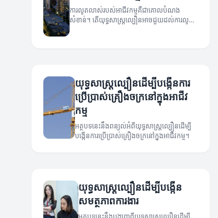
ការលូតលាស់របស់អាជីវកម្មគឺជាគោលបំណង
សំខាន់។ តើយុទ្ធសាស្ត្រល្បឿនអាចជួយដល់ការលូត
លាស់នេះបានយ៉ាងដូចម្តេច?
យុទ្ធសាស្ត្រល្បឿនដើម្បីបង្កើនការ
ប្រើប្រាស់គ្រឿងចក្រនៅក្នុងអាជីវ
កម្ម
អត្ថបទនេះនឹងពន្យល់អំពីយុទ្ធសាស្ត្រល្បឿនដើម្បី
បង្កើនការប្រើប្រាស់គ្រឿងចក្រនៅក្នុងអាជីវកម្ម។
យុទ្ធសាស្ត្រល្បឿនដើម្បីបង្កើន
សមត្ថភាពការងារ
អត្ថបទនេះនឹងបង្ហាញពីយុទ្ធសាស្ត្រល្បឿនដើម្បី