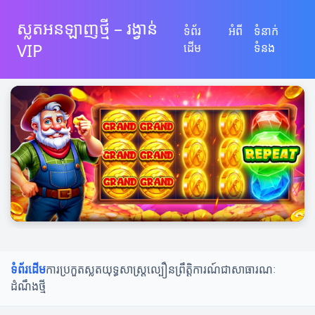
ស្លតអនឡាញថ្មី – រង្វាន់
ទំព័រ
អំពី
ទំនាក់
VIP
ដើម
ទំនង
ទំព័រដើម
ការប្រកួតស្លត
យុទ្ធសាស្ត្រល្បឿន
ព្រឹត្តិការណ៍ជាសាធារណៈ
ដំណឹងថ្មី