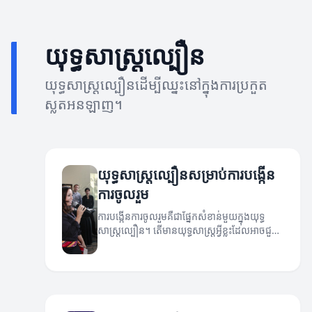
យុទ្ធសាស្ត្រល្បឿន
យុទ្ធសាស្ត្រល្បឿនដើម្បីឈ្នះនៅក្នុងការប្រកួត
ស្លតអនឡាញ។
យុទ្ធសាស្ត្រល្បឿនសម្រាប់ការបង្កើន
ការចូលរួម
ការបង្កើនការចូលរួមគឺជាផ្នែកសំខាន់មួយក្នុងយុទ្ធ
សាស្ត្រល្បឿន។ តើមានយុទ្ធសាស្ត្រអ្វីខ្លះដែលអាចជួយ
បង្កើនការចូលរួមរបស់អតិថិជន?