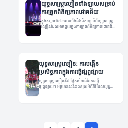
យុទ្ធសាស្ត្រល្បឿនទាំងឡាយសម្រាប់
ការត្រួតពិនិត្យភាពជោគជ័យ
ក្នុងស_articleនេះយើងនឹងពិភាក្សាអំពីយុទ្ធសាស្ត្រ
ល្បឿនដែលអាចជួយក្នុងការត្រួតពិនិត្យភាពជោគជ័យ
របស់ស្ថាប័នផ្សេងៗ។
យុទ្ធសាស្ត្រល្បឿន: ការបង្កើន
ប្រសិទ្ធភាពក្នុងការធ្វើផ្សព្វផ្សាយ
យុទ្ធសាស្ត្រល្បឿនគឺជាផ្នែកសំខាន់នៃការធ្វើ
ផ្សព្វផ្សាយ។ អត្ថបទនេះនឹងពន្យល់អំពីវិធីដែលយុទ្ធ
សាស្ត្រនេះអាចជួយបង្កើនប្រសិទ្ធភាពនៃការ
ផ្សព្វផ្សាយ។