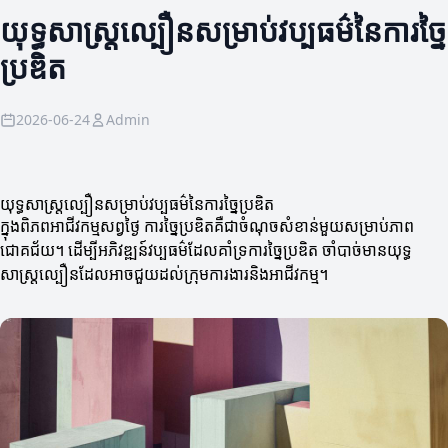
យុទ្ធសាស្ត្រល្បឿនសម្រាប់វប្បធម៌នៃការច្នៃ
ប្រឌិត
2026-06-24
Admin
យុទ្ធសាស្ត្រល្បឿនសម្រាប់វប្បធម៌នៃការច្នៃប្រឌិត
ក្នុងពិភពអាជីវកម្មសព្វថ្ងៃ ការច្នៃប្រឌិតគឺជាចំណុចសំខាន់មួយសម្រាប់ភាព
ជោគជ័យ។ ដើម្បីអភិវឌ្ឍន៍វប្បធម៌ដែលគាំទ្រការច្នៃប្រឌិត ចាំបាច់មានយុទ្ធ
សាស្ត្រល្បឿនដែលអាចជួយដល់ក្រុមការងារនិងអាជីវកម្ម។