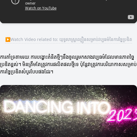
▶
Watch Video related to: យុទ្ធសាស្ត្រល្បឿនសម្រាប់វប្បធម៌នៃការច្នៃប្រឌិត
ការគាំទ្រតាមរយៈការបង្ហោះគំនិតថ្មីៗនឹងចូលរួមកសាងវប្បធម៌ដែលមានភាពច្នៃ
ប្រឌិតខ្ពស់។ មិនត្រឹមតែត្រូវការផលិតផលថ្មីទេ ប៉ុន្តែវាត្រូវការបរិយាកាសសម្រាប់
ការច្នៃប្រឌិតសំបូរបែបផងដែរ។