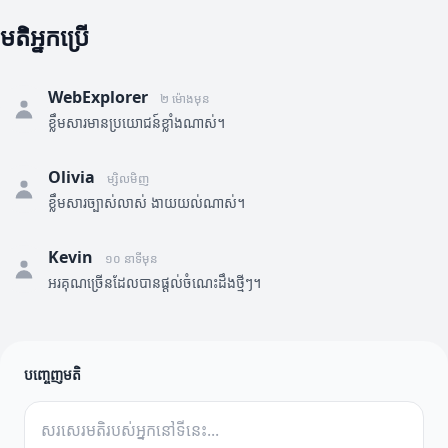
មតិអ្នកប្រើ
WebExplorer
២ ម៉ោងមុន
ខ្លឹមសារមានប្រយោជន៍ខ្លាំងណាស់។
Olivia
ម្សិលមិញ
ខ្លឹមសារច្បាស់លាស់ ងាយយល់ណាស់។
Kevin
១០ នាទីមុន
អរគុណច្រើនដែលបានផ្តល់ចំណេះដឹងថ្មីៗ។
បញ្ចេញមតិ