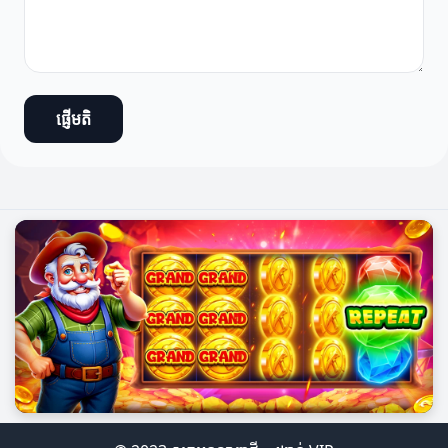
ផ្ញើមតិ