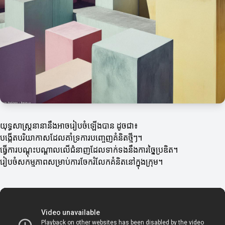
យុទ្ធសាស្ត្រនានានឹងអាចរៀបចំឡើងបាន ដូចជា៖
បង្កើតបរិយាកាសដែលគាំទ្រការបញ្ចេញគំនិតថ្មីៗ។
ធ្វើការបណ្ដុះបណ្ដាលលើជំនាញដែលទាក់ទងនឹងការច្នៃប្រឌិត។
រៀបចំសកម្មភាពសម្រាប់ការចែករំលែកគំនិតនៅក្នុងក្រុម។