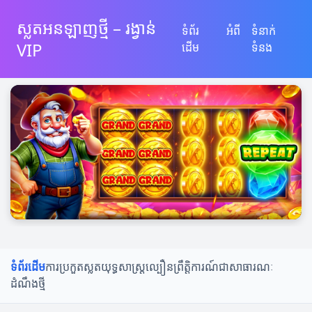
ស្លតអនឡាញថ្មី – រង្វាន់
ទំព័រ
អំពី
ទំនាក់
VIP
ដើម
ទំនង
ទំព័រដើម
ការប្រកួតស្លត
យុទ្ធសាស្ត្រល្បឿន
ព្រឹត្តិការណ៍ជាសាធារណៈ
ដំណឹងថ្មី