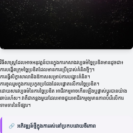
វិធីសាស្ត្រដែលអាចអនុវត្តន៍បានក្នុងការកសាងវប្បធម៌ច្នៃប្រឌិតមានដូចជា៖
ការបង្កើតក្រុមច្នៃប្រឌិតដែលមានការប្រើប្រាស់គំនិតថ្មីៗ។
ការធ្វើសិក្ខាសាលានិងឱកាសសម្រាប់ការបង្ហោះគំនិត។
ការចូលរួមក្នុងការប្រកួតប្រជែងដែលផ្តោតលើការច្នៃប្រឌិត។
ដោយសារវប្បធម៌នៃការច្នៃប្រឌិត អាជីវកម្មអាចកើនឡើងឬផ្លាស់ប្តូរបានយ៉ាង
ឆាប់រហ័ស។ វាគឺជាគន្លងមួយដែលអាចជួយអាជីវកម្មឲ្យមានភាពបំរើលើការ
ទាមទារនៃទីផ្សារ។
🔗
អភិវឌ្ឍន៍ថ្មីក្នុងការរស់នៅប្រកបដោយចីរភាព