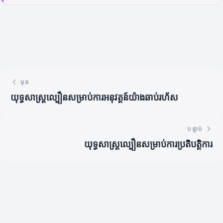
មុន
យុទ្ធសាស្ត្រល្បឿនសម្រាប់ការអនុវត្តន៍យ៉ាងឆាប់រហ័ស
បន្ទាប់
យុទ្ធសាស្ត្រល្បឿនសម្រាប់ការប្រតិបត្តិការ