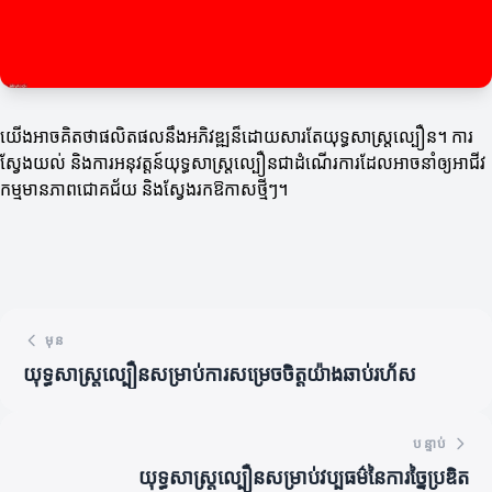
យើងអាចគិតថាផលិតផលនឹងអភិវឌ្ឍន៏ដោយសារតែយុទ្ធសាស្ត្រល្បឿន។ ការ
ស្វែងយល់ និងការអនុវត្តន៍យុទ្ធសាស្ត្រល្បឿនជាដំណើរការដែលអាចនាំឲ្យអាជីវ
កម្មមានភាពជោគជ័យ និងស្វែងរកឱកាសថ្មីៗ។
មុន
យុទ្ធសាស្ត្រល្បឿនសម្រាប់ការសម្រេចចិត្តយ៉ាងឆាប់រហ័ស
បន្ទាប់
យុទ្ធសាស្ត្រល្បឿនសម្រាប់វប្បធម៌នៃការច្នៃប្រឌិត