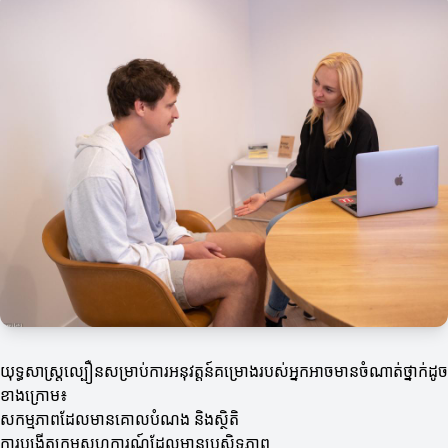
យុទ្ធសាស្ត្រល្បឿនសម្រាប់ការអនុវត្តន៍គម្រោងរបស់អ្នកអាចមានចំណាត់ថ្នាក់ដូច
ខាងក្រោម៖
សកម្មភាពដែលមានគោលបំណង និងស្ថិតិ
ការបង្កើតក្រុមសហការណ៍ដែលមានប្រសិទ្ធភាព