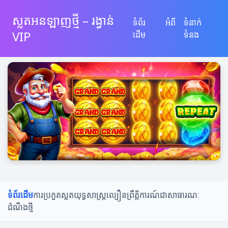
ស្លតអនឡាញថ្មី – រង្វាន់
ទំព័រ
អំពី
ទំនាក់
VIP
ដើម
ទំនង
ទំព័រដើម
ការប្រកួតស្លត
យុទ្ធសាស្ត្រល្បឿន
ព្រឹត្តិការណ៍ជាសាធារណៈ
ដំណឹងថ្មី