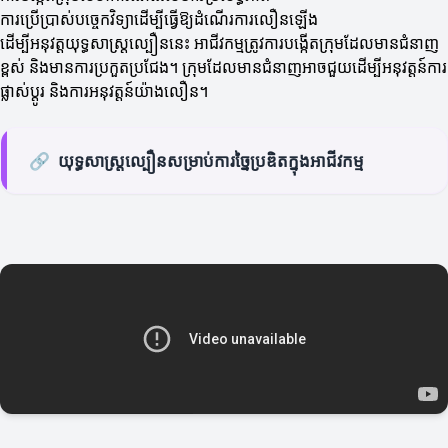
ការប្រើប្រាស់បច្ចេកវិទ្យាដើម្បីធ្វើឱ្យដំណើរការលឿនឡើង
ដើម្បីអនុវត្តយុទ្ធសាស្ត្រល្បឿននេះ អាជីវកម្មត្រូវការបង្កើតក្រុមដែលមានជំនាញ
ខ្ពស់ និងមានការប្រកួតប្រជែង។ ក្រុមដែលមានជំនាញអាចជួយដើម្បីអនុវត្តន៍ការ
ផ្លាស់ប្តូរ និងការអនុវត្តន៍យ៉ាងលឿន។
🔗
យុទ្ធសាស្ត្រល្បឿនសម្រាប់ការច្នៃប្រឌិតក្នុងអាជីវកម្ម