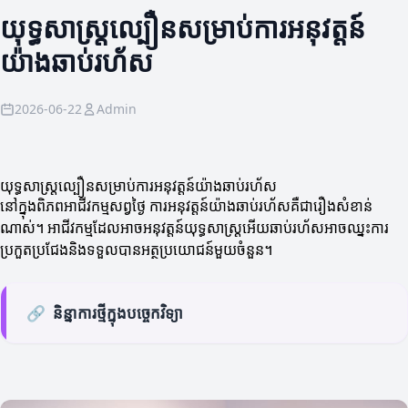
យុទ្ធសាស្ត្រល្បឿនសម្រាប់ការអនុវត្តន៍
យ៉ាងឆាប់រហ័ស
2026-06-22
Admin
យុទ្ធសាស្ត្រល្បឿនសម្រាប់ការអនុវត្តន៍យ៉ាងឆាប់រហ័ស
នៅក្នុងពិភពអាជីវកម្មសព្វថ្ងៃ ការអនុវត្តន៍យ៉ាងឆាប់រហ័សគឺជា​រឿង​សំខាន់
ណាស់។ អាជីវកម្មដែលអាចអនុវត្តន៍យុទ្ធសាស្ត្រអើយឆាប់រហ័សអាចឈ្នះការ
ប្រកួតប្រជែងនិងទទួលបានអត្ថប្រយោជន៍មួយចំនួន។
🔗
និន្នាការថ្មីក្នុងបច្ចេកវិទ្យា