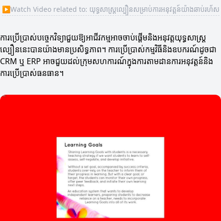
▶
Watch Video related to: យុទ្ធសាស្ត្រល្បឿនសម្រាប់ការអនុវត្តន៍យ៉ាងឆាប់រហ័ស
ការប្រើប្រាស់បច្ចេកវិទ្យាជួយឱ្យអាជីវកម្មអាចចាប់ផ្តើមនិងអនុវត្តយុទ្ធសាស្ត្រ
ល្បឿននេះបានយ៉ាងមានប្រសិទ្ធភាព។ ការប្រើប្រាស់កម្មវិធីនិងឧបករណ៍ដូចជា
CRM ឬ ERP អាចជួយដល់ក្រុមសហការណ៍ក្នុងការតាមដានការអនុវត្តន៍និង
ការប្រើប្រាស់ធនធាន។