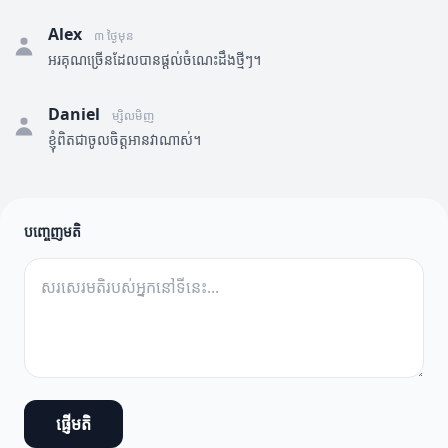
Alex
៣ ថ្ងៃមុន
អរគុណច្រើនដែលបានផ្តល់ចំណេះដឹងថ្មីៗ។
Daniel
ម្សិលមិញ
ខ្ញុំពិតជាចូលចិត្តអានវាណាស់។
បញ្ចេញមតិ
ផ្ញើមតិ