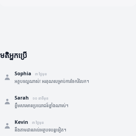
មតិអ្នកប្រើ
Sophia
៣ ថ្ងៃមុន
អត្ថបទល្អណាស់! អរគុណសម្រាប់ការចែករំលែក។
Sarah
១០ នាទីមុន
ខ្លឹមសារមានប្រយោជន៍ខ្លាំងណាស់។
Kevin
៣ ថ្ងៃមុន
នឹងតាមដានរាល់អត្ថបទបន្តទៀត។