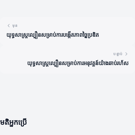
មុន
យុទ្ធសាស្ត្រល្បឿនសម្រាប់ការបង្កើតភាពច្នៃប្រឌិត
បន្ទាប់
យុទ្ធសាស្ត្រល្បឿនសម្រាប់ការអនុវត្តន៍យ៉ាងឆាប់រហ័ស
មតិអ្នកប្រើ