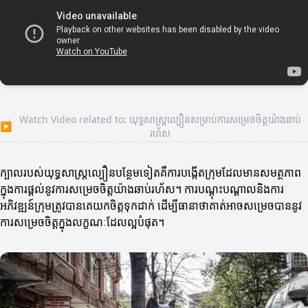
Watch Video related to: យុទ្ធសាស្ត្រល្បឿនសម្រាប់ការសម្រេចចិត្តយ៉ាងឆាប់
▶
រហ័ស
ក្បាលរបស់យុទ្ធសាស្ត្រល្បឿនបន្ថែមទៀតគឺការបង្កើតក្រុមដែលមានសមត្ថភាព
ក្នុងការផ្តល់នូវការសម្រេចចិត្តយ៉ាងឆាប់រហ័ស។ ការបណ្តុះបណ្តាលនិងការ
អភិវឌ្ឍន៍ក្រុមត្រូវបានគេយកចិត្តទុកដាក់ ដើម្បីធានាថាគាត់អាចសម្រេចបាននូវ
ការសម្រេចចិត្តក្នុងលក្ខណៈដែលល្អបំផុត។