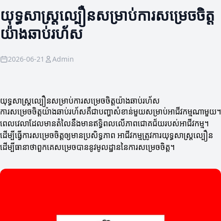
យុទ្ធសាស្ត្រល្បឿនសម្រាប់ការសម្រេចចិត្ត
យ៉ាងឆាប់រហ័ស
2026-06-21
Admin
យុទ្ធសាស្ត្រល្បឿនសម្រាប់ការសម្រេចចិត្តយ៉ាងឆាប់រហ័ស
ការសម្រេចចិត្តយ៉ាងឆាប់រហ័សគឺជាបញ្ហាសំខាន់មួយសម្រាប់អាជីវកម្មណាមួយ។
ពេលវេលាដែលមានតំលៃនឹងមានឥទ្ធិពលលើភាពជោគជ័យរបស់អាជីវកម្ម។
ដើម្បីធ្វើការសម្រេចចិត្តឲ្យមានប្រសិទ្ធភាព អាជីវកម្មត្រូវការយុទ្ធសាស្ត្រល្បឿន
ដើម្បីធានាថាពួកគេសម្រេចបាននូវមូលដ្ឋាននៃការសម្រេចចិត្ត។