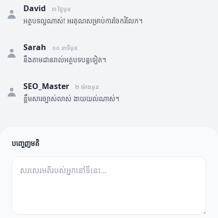
David
៣ ថ្ងៃមុន
អត្ថបទល្អណាស់! អរគុណសម្រាប់ការចែករំលែក។
Sarah
១០ នាទីមុន
នឹងតាមដានរាល់អត្ថបទបន្តទៀត។
SEO_Master
២ ម៉ោងមុន
ខ្លឹមសារច្បាស់លាស់ ងាយយល់ណាស់។
បញ្ចេញមតិ