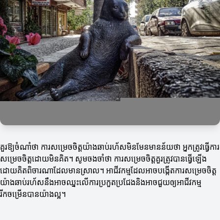
គួរឱ្យចំណាំថា ការសម្រេចចិត្តយ៉ាងឆាប់រហ័សមិនមែនមានន័យថា អ្នកត្រូវធ្វើការ
សម្រេចចិត្តដោយមិនគិត។ សូមចងចាំថា ការសម្រេចចិត្តគួរត្រូវបានធ្វើឡើង
ដោយគិតពិចារណាដែលមានស្រាល។ អាជីវកម្មដែលអាចបង្កើតការសម្រេចចិត្ត
យ៉ាងឆាប់រហ័សនឹងអាចឈ្នះលើការប្រកួតប្រជែងនិងអាចជួយឲ្យអាជីវកម្ម
រីកចម្រើនបានយ៉ាងល្អ។