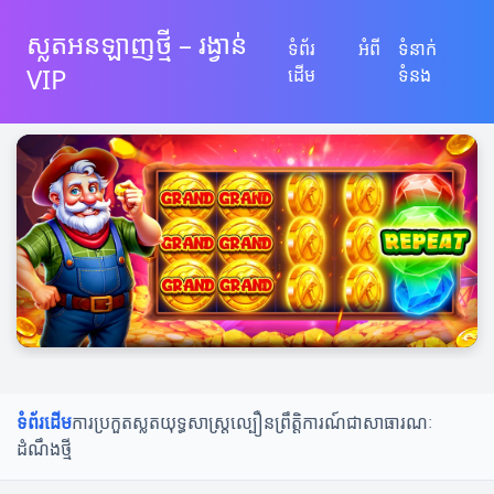
ស្លតអនឡាញថ្មី – រង្វាន់
ទំព័រ
អំពី
ទំនាក់
VIP
ដើម
ទំនង
ទំព័រដើម
ការប្រកួតស្លត
យុទ្ធសាស្ត្រល្បឿន
ព្រឹត្តិការណ៍ជាសាធារណៈ
ដំណឹងថ្មី