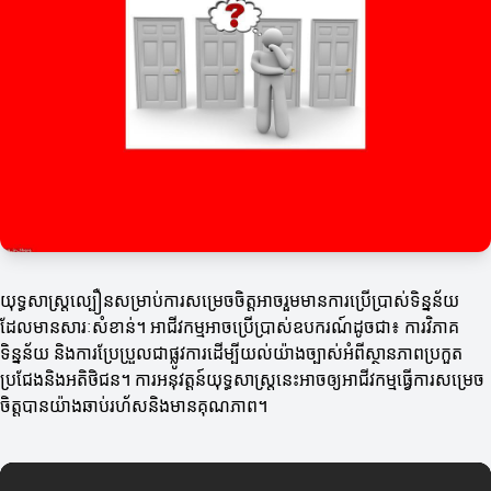
យុទ្ធសាស្ត្រល្បឿនសម្រាប់ការសម្រេចចិត្តអាចរួមមានការប្រើប្រាស់ទិន្នន័យ
ដែលមានសារៈសំខាន់។ អាជីវកម្មអាចប្រើប្រាស់ឧបករណ៍ដូចជា៖ ការវិភាគ
ទិន្នន័យ និងការប្រែប្រួលជាផ្លូវការដើម្បីយល់យ៉ាងច្បាស់អំពីស្ថានភាពប្រកួត
ប្រជែងនិងអតិថិជន។ ការអនុវត្តន៍យុទ្ធសាស្ត្រនេះអាចឲ្យអាជីវកម្មធ្វើការសម្រេច
ចិត្តបានយ៉ាងឆាប់រហ័សនិងមានគុណភាព។