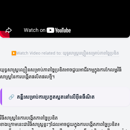
▶
Watch Video related to: យុទ្ធសាស្ត្រល្បឿនសម្រាប់ភាពច្នៃប្រឌិត
យុទ្ធសាស្ត្រល្បឿនសម្រាប់ភាពច្នៃប្រឌិតអាចជួយអាជីវកម្មក្នុងការកែលម្អវិធី
សាស្ត្រនៃការបង្កើតផលិតផលថ្មី។
🔗
គន្លឺះសម្រាប់ការប្រកួតស្លតនៅលើអ៊ីនធឺណិត
វិធីសាស្រ្តនៃការបង្កើតភាពច្នៃប្រឌិត
ខាងក្រោមនេះជាវិធីសាស្ត្រខ្លះៗដែលអាចជួយក្នុងការបង្កើតភាពច្នៃប្រឌិត៖