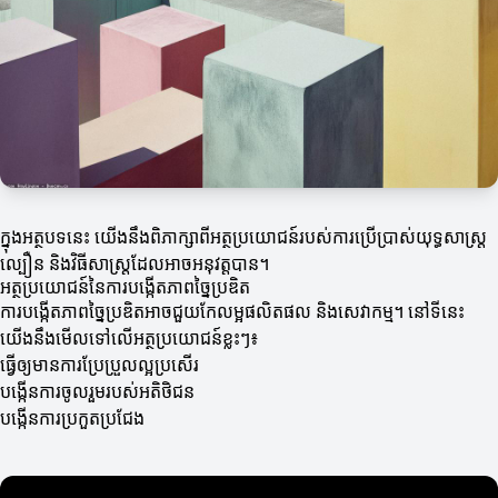
ក្នុងអត្ថបទនេះ យើងនឹងពិភាក្សាពីអត្ថប្រយោជន៍របស់ការប្រើប្រាស់យុទ្ធសាស្ត្រ
ល្បឿន និងវិធីសាស្រ្តដែលអាចអនុវត្តបាន។
អត្ថប្រយោជន៍នៃការបង្កើតភាពច្នៃប្រឌិត
ការបង្កើតភាពច្នៃប្រឌិតអាចជួយកែលម្អផលិតផល និងសេវាកម្ម។ នៅទីនេះ
យើងនឹងមើលទៅលើអត្ថប្រយោជន៍ខ្លះៗ៖
ធ្វើឲ្យមានការប្រែប្រួលល្អប្រសើរ
បង្កើនការចូលរួមរបស់អតិថិជន
បង្កើនការប្រកួតប្រជែង