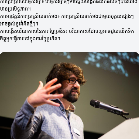
ការប្រើប្រាស់បច្ចេកវិទ្យា៖ បច្ចេកវិទ្យាថ្មីៗអាចជួយបង្កើតផលិតផលថ្មីៗបានយ៉ាង
មានប្រសិទ្ធភាព។
ការអនុវត្តន៍ការប្រាស្រ័យទាក់ទង៖ ការប្រាស្រ័យទាក់ទងជាមួយបុគ្គលផ្សេងៗ
អាចផ្តល់នូវគំនិតថ្មីៗ។
ការបង្កើតបរិយាកាសនៃភាពច្នៃប្រឌិត៖ បរិយាកាសដែលល្អអាចជួយលើកទឹក
ចិត្តអ្នកធ្វើការនៅក្នុងការច្នៃប្រឌិត។