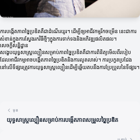
ការបង្កើតភាពច្នៃប្រឌិតគឺជាដំណើរយូរ។ ដើម្បីឲ្យអាជីវកម្មរីកចម្រើន នេះជាការ
សំខាន់ក្នុងការស្វែងរកវិធីថ្មីៗក្នុងការទាក់ទងនិងអភិវឌ្ឍផលិតផល។
សេចក្តីសន្និដ្ឋាន
សង្ខេបយុទ្ធសាស្ត្រល្បឿនសម្រាប់ភាពច្នៃប្រឌិតគឺជាការពិនិត្យមើលពីរបៀប
ដែលអាជីវកម្មអាចបង្កើតភាពច្នៃប្រឌិតនិងការលូតលាស់។ ការប្រកួតប្រជែង
នៅលើទីផ្សារត្រូវការយុទ្ធសាស្ត្រល្បឿនដើម្បីឆ្លើយតបនឹងការប្រែប្រួលនៃទីផ្សារ។
មុន
យុទ្ធសាស្ត្រល្បឿនសម្រាប់ការបង្កើតភាពសម្រួលច្នៃប្រឌិត
បន្ទាប់