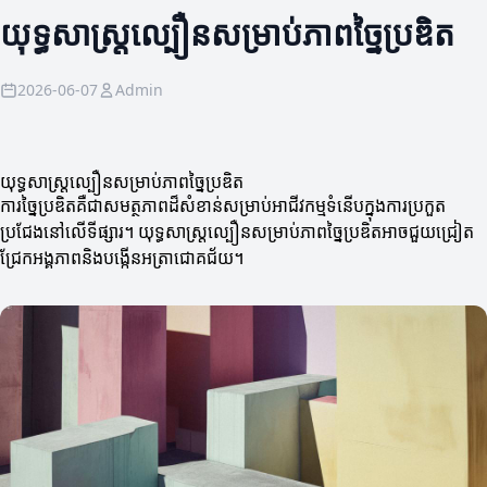
យុទ្ធសាស្ត្រល្បឿនសម្រាប់ភាពច្នៃប្រឌិត
2026-06-07
Admin
យុទ្ធសាស្ត្រល្បឿនសម្រាប់ភាពច្នៃប្រឌិត
ការច្នៃប្រឌិតគឺជាសមត្ថភាពដ៏សំខាន់សម្រាប់អាជីវកម្មទំនើបក្នុងការប្រកួត
ប្រជែងនៅលើទីផ្សារ។ យុទ្ធសាស្ត្រល្បឿនសម្រាប់ភាពច្នៃប្រឌិតអាចជួយជ្រៀត
ជ្រែកអង្គភាពនិងបង្កើនអត្រាជោគជ័យ។