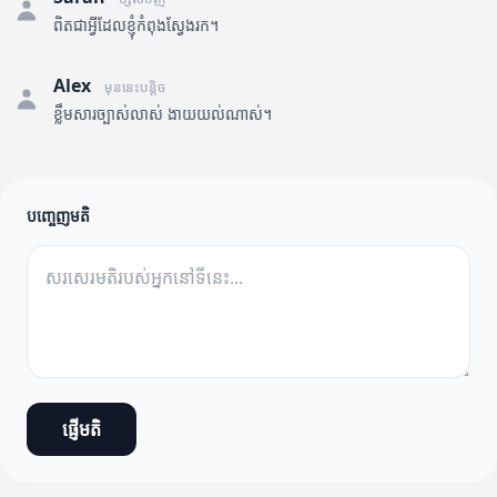
ពិតជាអ្វីដែលខ្ញុំកំពុងស្វែងរក។
Alex
មុននេះបន្តិច
ខ្លឹមសារច្បាស់លាស់ ងាយយល់ណាស់។
បញ្ចេញមតិ
ផ្ញើមតិ