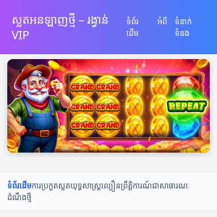
ស្លតអនឡាញថ្មី – រង្វាន់
ទំព័រ
អំពី
ទំនាក់
VIP
ដើម
ទំនង
ទំព័រដើម
ការប្រកួតស្លត
យុទ្ធសាស្ត្រល្បឿន
ព្រឹត្តិការណ៍ជាសាធារណៈ
ដំណឹងថ្មី