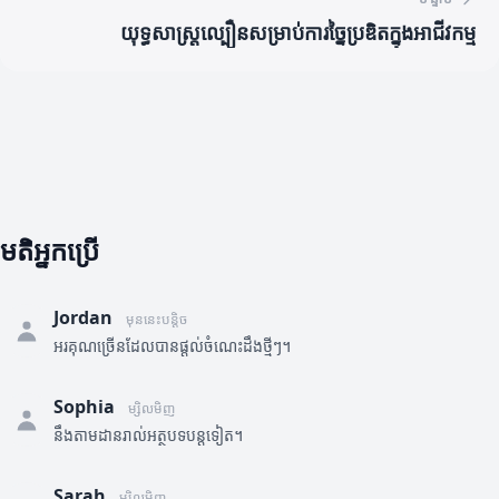
យុទ្ធសាស្ត្រល្បឿនសម្រាប់ការច្នៃប្រឌិតក្នុងអាជីវកម្ម
មតិអ្នកប្រើ
Jordan
មុននេះបន្តិច
អរគុណច្រើនដែលបានផ្តល់ចំណេះដឹងថ្មីៗ។
Sophia
ម្សិលមិញ
នឹងតាមដានរាល់អត្ថបទបន្តទៀត។
Sarah
ម្សិលមិញ